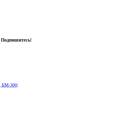
. Подпишитесь!
, БМ-300;